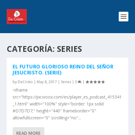
CATEGORÍA:
SERIES
EL FUTURO GLORIOSO REINO DEL SEÑOR
JESUCRISTO. (SERIE)
by
DeCristo
|
May 8, 2017
|
Series
|
0
|
<iframe
src="https://pe.ivoox.com/es/player_es_podcast_415341
_1.html" width="100%" style="border: 1px solid
#D7D7D7;" height="440" frameborder="0"
allowfullscreen="0" scrolling="no"...
READ MORE