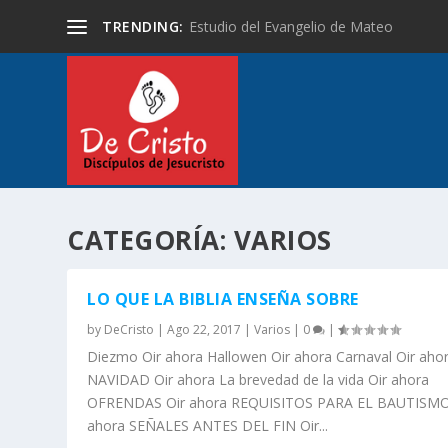
TRENDING:
Estudio del Evangelio de Mateo
CATEGORÍA:
VARIOS
LO QUE LA BIBLIA ENSEÑA SOBRE
by
DeCristo
|
Ago 22, 2017
|
Varios
|
0
|
Diezmo Oir ahora Hallowen Oir ahora Carnaval Oir aho
NAVIDAD Oir ahora La brevedad de la vida Oir ahora
OFRENDAS Oir ahora REQUISITOS PARA EL BAUTISMO
ahora SEÑALES ANTES DEL FIN Oir...