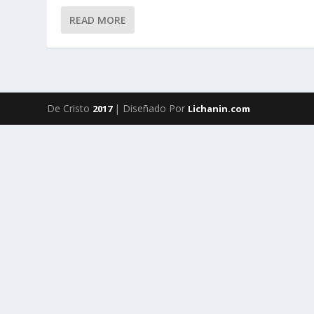
READ MORE
De Cristo
| Diseñado Por
2017
Lichanin.com